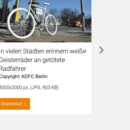
In vielen Städten erinnern weiße
ADFC-Bu
Geisterräder an getötete
Dr. Car
Copyright:
Radfahrer
Copyright: ADFC Berlin
8192x5464 
3000x2000 px, (JPG, 903 KB)
Download
Download