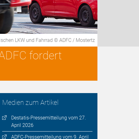
wischen LKW und Fahrrad © ADFC / Mostertz
 ADFC fordert
Medien zum Artikel
Destatis-Pressemitteilung vom 27.
April 2026
ADFC-Pressemitteilung vom 9. April