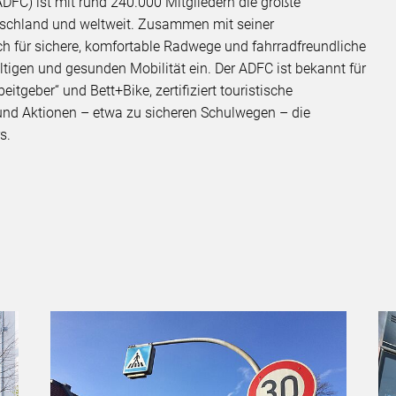
DFC) ist mit rund 240.000 Mitgliedern die größte
utschland und weltweit. Zusammen mit seiner
h für sichere, komfortable Radwege und fahrradfreundliche
igen und gesunden Mobilität ein. Der ADFC ist bekannt für
tgeber“ und Bett+Bike, zertifiziert touristische
 und Aktionen – etwa zu sicheren Schulwegen – die
rs.