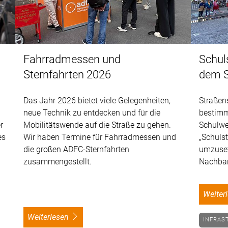
Fahrradmessen und
Schuls
Sternfahrten 2026
dem S
Das Jahr 2026 bietet viele Gelegenheiten,
Straßen
neue Technik zu entdecken und für die
bestimm
r
Mobilitätswende auf die Straße zu gehen.
Schulweg
es
Wir haben Termine für Fahrradmessen und
„Schuls
die großen ADFC-Sternfahrten
umzuset
zusammengestellt.
Nachbarl
weite
weiterlesen
INFRAS