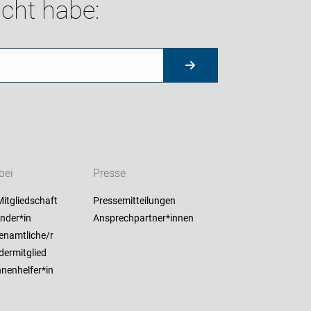
cht habe:
bei
Presse
itgliedschaft
Pressemitteilungen
nder*in
Ansprechpartner*innen
enamtliche/r
dermitglied
nenhelfer*in