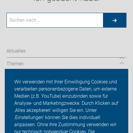
Aktuelles
Themen
Friedrichsdorfer Fahrradtag 2026
Wir verwenden mit Ihrer Einwilligung Cookies und
verarbeiten personenbezogene Daten, um externe
ADFC Bad Homburg/Friedrichsdorf
Medien (z.B. YouTube) einzubinden sowie für
Analyse- und Marketingzwecke. Durch Klicken auf
Sei dabei
‚Alles akzeptieren‘ willigen Sie ein. Unter
Presse
‚Einstellungen‘ können Sie dies individuell
anpassen. Ohne Ihre Zustimmung verwenden wir
Login
nur technisch notwendige Cookies. Die